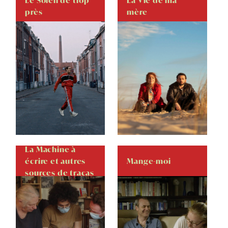
Le Soleil de trop
La Vie de ma
près
mère
La Machine à
écrire et autres
Mange-moi
sources de tracas