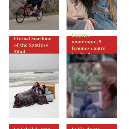
Emprise
Eternal Sunshine
numérique, 5
of the Spotless
femmes contre
Mind
les Big 5