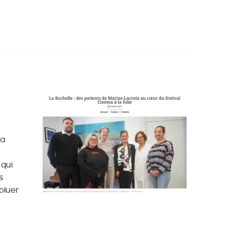
ra
 qui
s
oluer