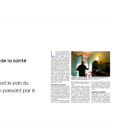
flèches
haut/bas
pour
augmenter
ou
diminuer
le
volume.
 de la santé
st le pari du
en passant par 8