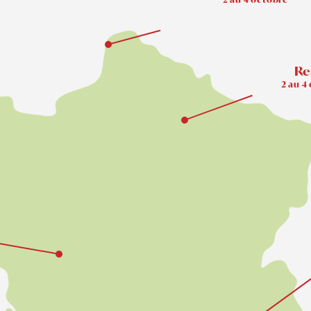
Re
2 au 4