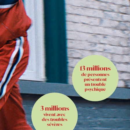
13 millions
de personnes
présentent
un trouble
psychique
3 millions
vivent avec
des troubles
sévères