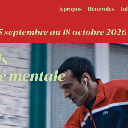
À propos
Bénévoles
In
5 septembre au 18 octobre 2026
ds
té mentale