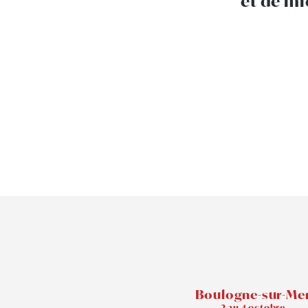
et de m
Boulogne-sur-Me
2 au 4 octobre