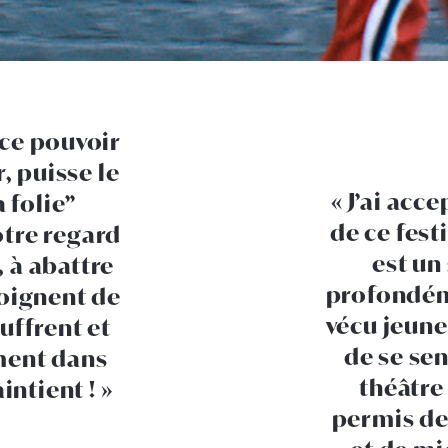
 ce pouvoir
, puisse le
J’ai acc
a folie”
de ce fest
otre regard
est un
 à abattre
profondéme
loignent de
vécu jeune,
ouffrent et
de se sen
ment dans
théâtre
intient !
permis de